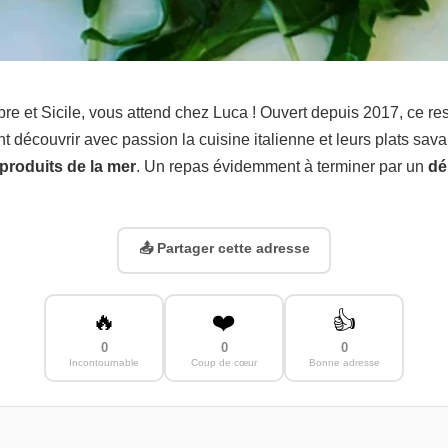
re et Sicile, vous attend chez Luca ! Ouvert depuis 2017, ce rest
ont découvrir avec passion la cuisine italienne et leurs plats s
produits de la mer
. Un repas évidemment à terminer par un
dé
📤 Partager cette adresse
🔥
❤️
👍
0
0
0
Incontournable
Coup de cœur
Bonne adresse