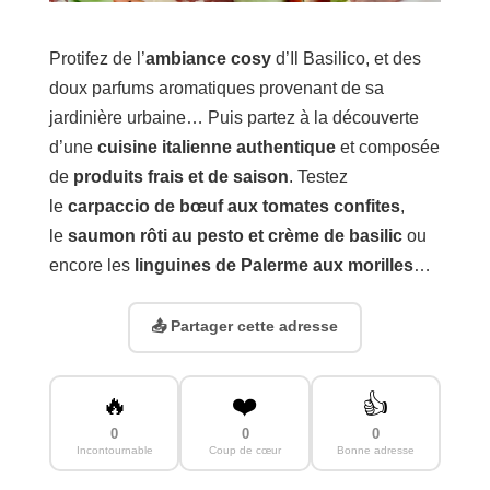
Protifez de l’
ambiance cosy
d’Il Basilico, et des
doux parfums aromatiques provenant de sa
jardinière urbaine… Puis partez à la découverte
d’une
cuisine italienne authentique
et composée
de
produits frais et de saison
. Testez
le
carpaccio de bœuf aux tomates confites
,
le
saumon rôti au pesto et crème de basilic
ou
encore les
linguines de Palerme aux morilles
…
📤 Partager cette adresse
🔥
❤️
👍
0
0
0
Incontournable
Coup de cœur
Bonne adresse