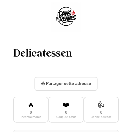
Delicatessen
📤 Partager cette adresse
🔥
❤️
👍
0
0
0
Incontournable
Coup de cœur
Bonne adresse