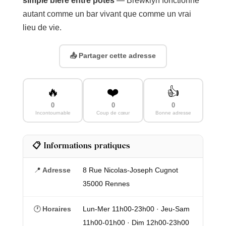
simple bière entre potes
— Brewklyn fonctionne
autant comme un bar vivant que comme un vrai
lieu de vie.
📤 Partager cette adresse
🔥
❤️
👍
0
0
0
Incontournable
Coup de cœur
Bonne adresse
📋 Informations pratiques
📍
Adresse
8 Rue Nicolas-Joseph Cugnot
35000 Rennes
🕐
Horaires
Lun-Mer 11h00-23h00 · Jeu-Sam
11h00-01h00 · Dim 12h00-23h00