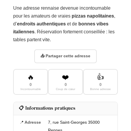
Une adresse rennaise devenue incontournable
pour les amateurs de vraies
pizzas napolitaines
,
d’
endroits authentiques
et de
bonnes vibes
italiennes
. Réservation fortement conseillée : les
tables partent vite.
📤 Partager cette adresse
🔥
❤️
👍
0
0
0
Incontournable
Coup de cœur
Bonne adresse
📋 Informations pratiques
📍
Adresse
7, rue Saint-Georges 35000
Rennes