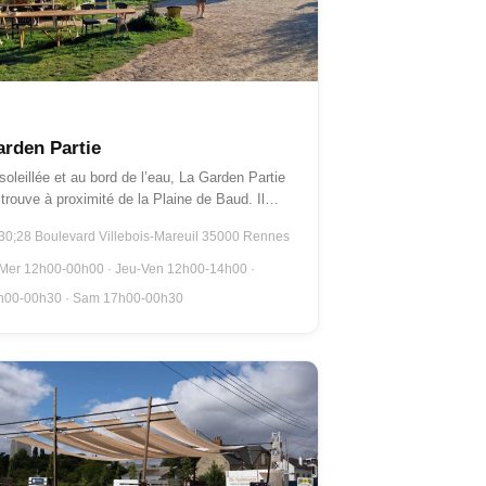
U BORD DE L'EAU
GUINGUETTES
rden Partie
oleillée et au bord de l’eau, La Garden Partie
trouve à proximité de la Plaine de Baud. Il
e…
30;28 Boulevard Villebois-Mareuil 35000 Rennes
 Mer 12h00-00h00 · Jeu-Ven 12h00-14h00 ·
h00-00h30 · Sam 17h00-00h30