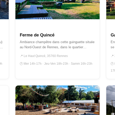
GUINGUETTES
A
Ferme de Quincé
Ga
u)
Ambiance champêtre dans cette guinguette située
Ens
ra…
au Nord-Ouest de Rennes, dans le quartier
se 
Beauregard…
s’
📍 Le Haut Quincé, 35760 Rennes
📍 
0h
🕐 Mer 14h-17h · Jeu-Ven 18h-23h · Samm 16h-23h
🕐
17