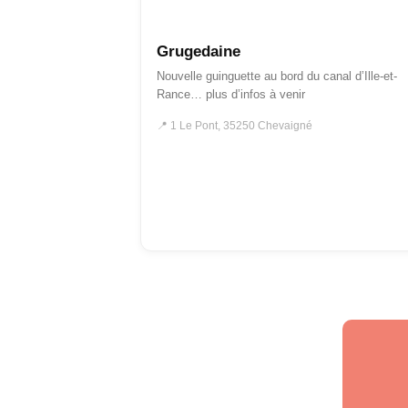
AU BORD DE L'EAU
GUINGUETTES
Grugedaine
Nouvelle guinguette au bord du canal d’Ille-et-
Rance… plus d’infos à venir
📍 1 Le Pont, 35250 Chevaigné