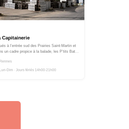
U BORD DE L'EAU
GUINGUETTES
 Capitainerie
ués à l’entrée sud des Prairies Saint-Martin et
s un cadre propice à la balade, les P’tits Bat…
 Rennes
Lun-Dim · Jours fériés 14h00-21h00