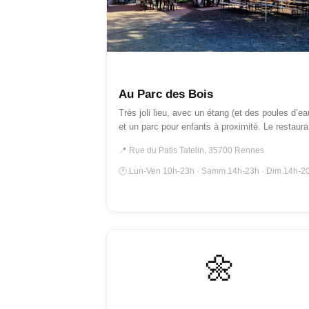
GUINGUETTES
Au Parc des Bois
Très joli lieu, avec un étang (et des poules d’ea
et un parc pour enfants à proximité. Le restau
📍 Rue du Patis Tatelin, 35700 Rennes
🕐 Lun-Ven 10h-23h · Samm 14h-23h · Dim 14h-2
🌼