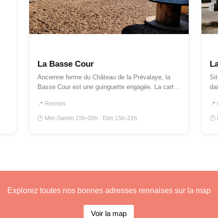
GUINGUETTES
A
La Basse Cour
La
Ancienne ferme du Château de la Prévalaye, la
Sit
Basse Cour est une guinguette engagée. La carte
dan
propos…
📍 Rennes
📍
🕐 Mer-Samm 15h-00h · Dim 15h-21h
🕐 
Explorez toutes nos bonnes adresses rennaises sur la map
Voir la map